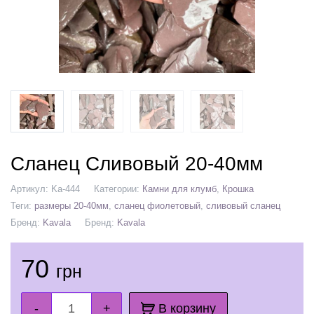
Сланец Сливовый 20-40мм
Артикул:
Ka-444
Категории:
Камни для клумб
,
Крошка
Теги:
размеры 20-40мм
,
сланец фиолетовый
,
сливовый сланец
Бренд:
Kavala
Бренд:
Kavala
70
грн
-
+
В корзину