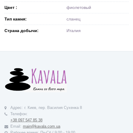
Цвет :
фиолетовый
Тип камня:
сланец
Страна добычи:
Италия
Адрес:
г. Киев, пер. Василия Сухенка 8
Телефон:
+38 097 547 85 38
Email:
main@kavala.com.ua
Рабочее время:
Пн-Сб / 9:00 - 19:00